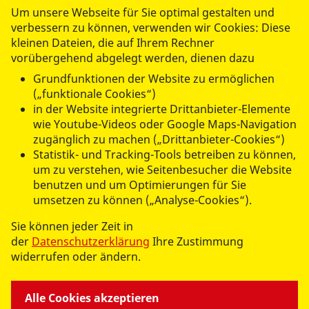
Um unsere Webseite für Sie optimal gestalten und
Hier könnte ein
verbessern zu können, verwenden wir Cookies: Diese
Spendenaufruf oder eine
kleinen Dateien, die auf Ihrem Rechner
vorübergehend abgelegt werden, dienen dazu
andere wichtige Info stehen
Grundfunktionen der Website zu ermöglichen
und verlinkt werden.
(„funktionale Cookies“)
in der Website integrierte Drittanbieter-Elemente
wie Youtube-Videos oder Google Maps-Navigation
zugänglich zu machen („Drittanbieter-Cookies“)
Statistik- und Tracking-Tools betreiben zu können,
um zu verstehen, wie Seitenbesucher die Website
benutzen und um Optimierungen für Sie
umsetzen zu können („Analyse-Cookies“).
Sie können jeder Zeit in
© 2026 ASB REGIO
der
Datenschutzerklärung
Ihre Zustimmung
widerrufen oder ändern.
Impressum
Datenschutz
Alle Cookies akzeptieren
Hinweisgeberschutz