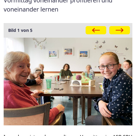
Vormittag voneinander profitieren und
voneinander lernen
Galerie
Bild 1 von 5