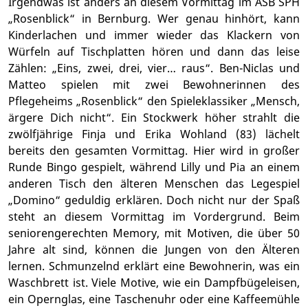
Irgendwas ist anders an diesem Vormittag im ASB SPH
„Rosenblick“ in Bernburg. Wer genau hinhört, kann
Kinderlachen und immer wieder das Klackern von
Würfeln auf Tischplatten hören und dann das leise
Zählen: „Eins, zwei, drei, vier… raus“. Ben-Niclas und
Matteo spielen mit zwei Bewohnerinnen des
Pflegeheims „Rosenblick“ den Spieleklassiker „Mensch,
ärgere Dich nicht“. Ein Stockwerk höher strahlt die
zwölfjährige Finja und Erika Wohland (83) lächelt
bereits den gesamten Vormittag. Hier wird in großer
Runde Bingo gespielt, während Lilly und Pia an einem
anderen Tisch den älteren Menschen das Legespiel
„Domino“ geduldig erklären. Doch nicht nur der Spaß
steht an diesem Vormittag im Vordergrund. Beim
seniorengerechten Memory, mit Motiven, die über 50
Jahre alt sind, können die Jungen von den Älteren
lernen. Schmunzelnd erklärt eine Bewohnerin, was ein
Waschbrett ist. Viele Motive, wie ein Dampfbügeleisen,
ein Opernglas, eine Taschenuhr oder eine Kaffeemühle